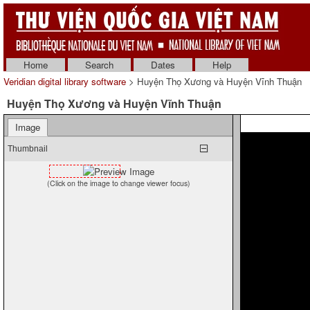
Home
Search
Dates
Help
Veridian digital library software
> Huyện Thọ Xương và Huyện Vĩnh Thuận
Huyện Thọ Xương và Huyện Vĩnh Thuận
Image
Thumbnail
(Click on the image to change viewer focus)