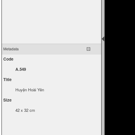
Metadata
Code
A.549
Title
Huyện Hoài Yên
Size
42 x 32 cm