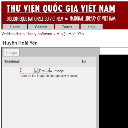
Home
Search
Dates
Help
Veridian digital library software
> Huyện Hoài Yên
Huyện Hoài Yên
Image
Thumbnail
(Click on the image to change viewer focus)